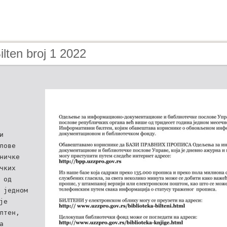
ilten broj 1 2022
и
лове
ничке
чких
 од
 једном
је
лтен,
а