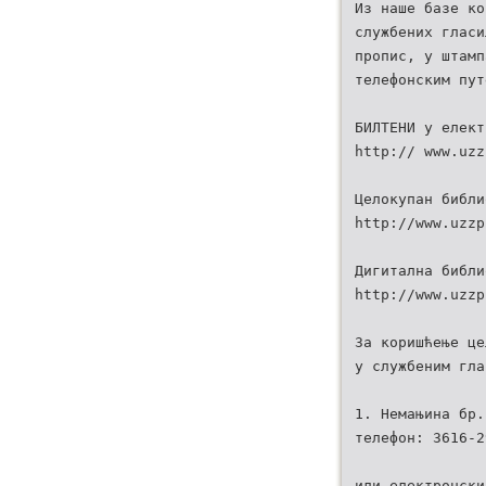
Из наше базе ко
службених гласи
пропис, у штамп
телефонским пут
БИЛТЕНИ у елект
http:// www.uzz
Целокупан библи
http://www.uzzp
Дигитална библи
http://www.uzzp
За коришћење це
у службеним гла
1. Немањина бр.
телефон: 3616-2
или електронски