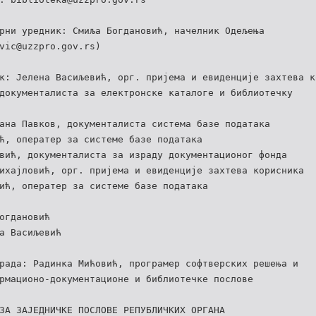
рни уредник: Смиља Богдановић, начелник Одељења
vic@uzzpro.gov.rs)
к: Јелена Васиљевић, орг. пријема и евиденције захтева к
документалиста за електронске каталоге и библиотечку
ана Павков, документалиста система базе података
ћ, оператер за системе базе података
вић, документалиста за израду документационог фонда
ихајловић, орг. пријема и евиденције захтева корисника
ић, оператер за системе базе података
огдановић
а Васиљевић
рада: Радинка Мићовић, програмер софтверских решења и
рмационо-документационе и библиотечке послове
ЗА ЗАЈЕДНИЧКЕ ПОСЛОВЕ РЕПУБЛИЧКИХ ОРГАНА