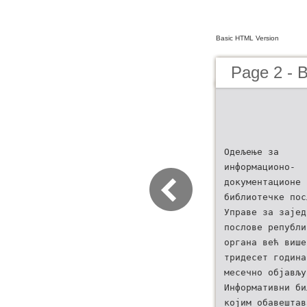
Basic HTML Version
Page 2 - B
Одељење за
информационо-
документационе 
библиотечке пос
Управе за зајед
послове републи
органа већ више
тридесет година
месечно објављу
Информативни би
којим обавештав