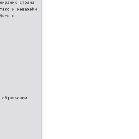
нираних страна
тако и неважећи
бити и
 објављеним