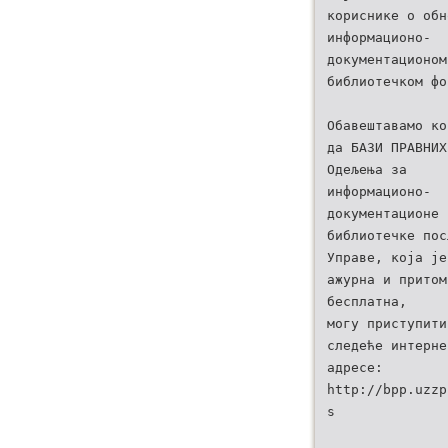
кориснике о обн
информационо-
документационом
библиотечком фо
Обавештавамо ко
да БАЗИ ПРАВНИХ
Oдељења за
информационо-
документационе 
библиотечке пос
Управе, која је
ажурна и притом
бесплатна,
могу приступити
следеће интерне
адресе:
http://bpp.uzzp
s