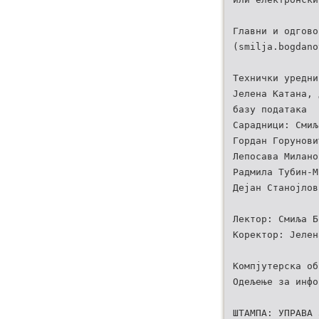
Главни и одгово
(smilja.bogdano
Технички уредни
Јеленa Катана, 
базу података
Сарадници: Смиљ
Гордан Горунови
Лепосава Милано
Радмила Тубин-М
Дејан Станојлов
Лектор: Смиља Б
Коректор: Јелен
Компјутерска об
Одељење за инфо
ШТАМПА: УПРАВА 