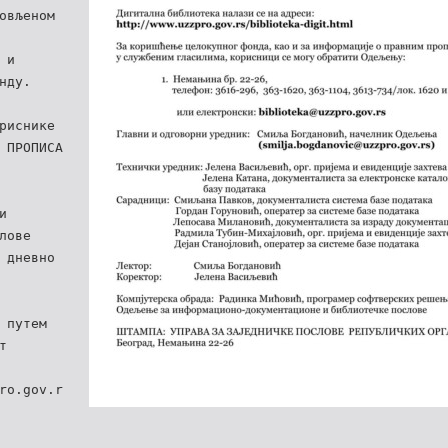
овљеном
 и
нду.
риснике
 ПРОПИСА
и
лове
 дневно
 путем
т
ro.gov.r