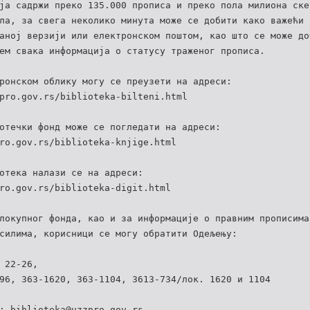
ја садржи преко 135.000 прописа и преко пола милиона ске
ла, за свега неколико минута може се добити како важећи 
аној верзији или електронском поштом, као што се може до
ем свака информација о статусу траженог прописа.
ронском облику могу се преузети на адреси:
pro.gov.rs/biblioteka-bilteni.html
отечки фонд може се погледати на адреси:
ro.gov.rs/biblioteka-knjige.html
отека налази се на адреси:
ro.gov.rs/biblioteka-digit.html
локупног фонда, као и за информације о правним прописима
силима, корисници се могу обратити Одељењу:
 22-26,
96, 363-1620, 363-1104, 3613-734/лок. 1620 и 1104
: biblioteka@uzzpro.gov.rs