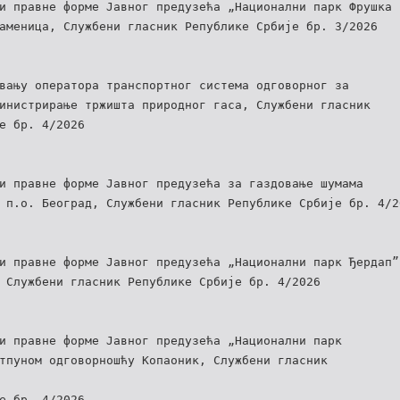
и правне форме Јавног предузећа „Национални парк Фрушка
аменица, Службени гласник Републике Србије бр. 3/2026
вању оператора транспортног система одговорног за
инистрирање тржишта природног гаса, Службени гласник
е бр. 4/2026
и правне форме Јавног предузећа за газдовање шумама
 п.о. Београд, Службени гласник Републике Србије бр. 4/2
и правне форме Јавног предузећа „Национални парк Ђердап”
 Службени гласник Републике Србије бр. 4/2026
и правне форме Јавног предузећа „Национални парк
тпуном одговорношћу Копаоник, Службени гласник
е бр. 4/2026