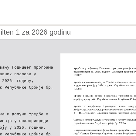
ilten 1 za 2026 godinu
вању Годишњег програма
авних послова у
 2026. годину,
к Републике Србије бр.
ма и допуни Уредбе о
ицаја у пољопривреди
оју у 2026. години,
к Републике Србије бр.