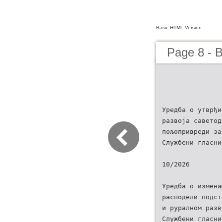
Basic HTML Version
Page 8 - B
Уредба о утврђи
развоја саветод
пољопривреди за
Службени гласни
10/2026
Уредба о измена
расподели подст
и руралном разв
Службени гласни