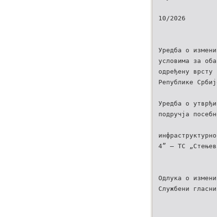
10/2026
Уредба о измени
условима за оба
одређену врсту 
Републике Србиј
Уредба о утврђи
подручја посебн
инфраструктурно
4” – ТС „Стењев
Одлука о измени
Службени гласни