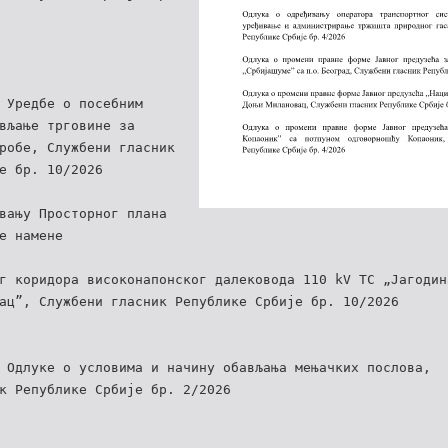
 Уредбе о посебним
вљање трговине за
робе, Службени гласник
е бр. 10/2026
вању Просторног плана
е намене
г коридора високонапонског далековода 110 kV ТС „Јагодин
ац”, Службени гласник Републике Србије бр. 10/2026
 Одлуке о условима и начину обављања мењачких послова,
к Републике Србије бр. 2/2026