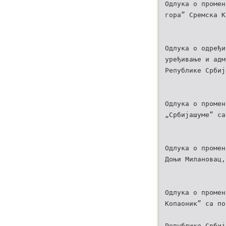
Одлука о промен
гора” Сремска К
Одлука о одређи
уређивање и адм
Републике Србиј
Одлука о промен
„Србијашуме” са
Одлука о промен
Доњи Милановац,
Одлука о промен
Копаоник” са по
Републике Србиј