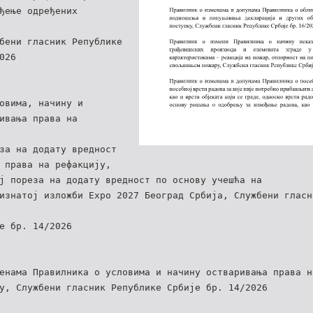
ђење одређених
бени гласник Републике
026
овима, начину и
ивања права на
за на додату вредност
 права на рефакцију,
ј пореза на додату вредност по основу учешћа на
изнатој изложби Expo 2027 Београд Србија, Службени гласн
е бр. 14/2026
енама Правилника о условима и начину остваривања права н
у, Службени гласник Републике Србије бр. 14/2026