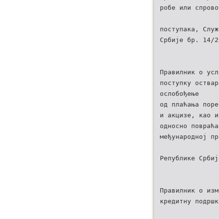
робе или спрово
поступака, Служ
Србије бр. 14/2
Правилник о усл
поступку оствар
ослобођење
од плаћања поре
и акцизе, као и
односно повраћа
међународној пр
Републике Србиј
Правилник о изм
кредитну подршк