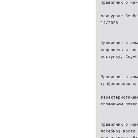
Правилник о нач
осигурање безбе
14/2026
Правилник о изм
подношења и поп
поступку, Служб
Правилник о изм
грађевинских пр
карактеристикам
спољашњем пожар
Правилник о изм
посебној врсти 
као и врсти обј