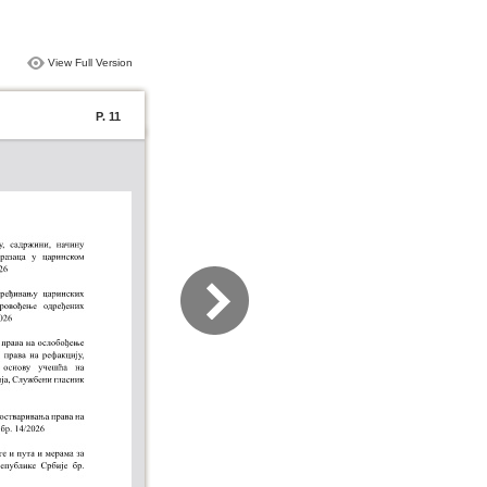
View Full Version
P. 11