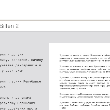
Bilten 2
ени и допуни
лику, садржини, начину
уњавања декларација и
 у царинском
ени гласник Републике
026
енама и допунама
ређивању царинских
ење одређених врста