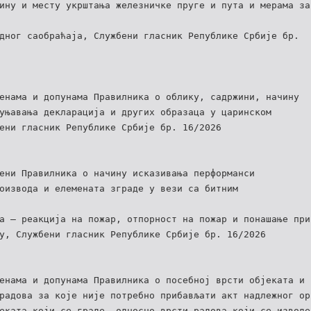
ину и месту укрштања железничке пруге и пута и мерама за
дног саобраћаја, Службени гласник Републике Србије бр.
енама и допунама Правилника о облику, садржини, начину
уњавања декларација и других образаца у царинском
ени гласник Републике Србије бр. 16/2026
ени Правилника о начину исказивања перформанси
оизвода и елемената зграде у вези са битним
а – реакција на пожар, отпорност на пожар и понашање при
у, Службени гласник Републике Србије бр. 16/2026
енама и допунама Правилника о посебној врсти објеката и
радова за које није потребно прибављати акт надлежног ор
еката који се граде, односно врсти радова који се изводе