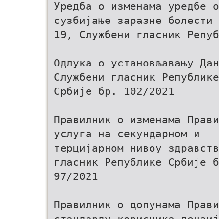
Уредба о изменама уредбе о
сузбијање заразне болести 
19, Службени гласник Репуб
Одлука о установљавању Дан
Службени гласник Републике
Србије бр. 102/2021
Правилник о изменама Прави
услуга на секундарном и
терцијарном нивоу здравств
гласник Републике Србије б
97/2021
Правилник о допунама Прави
стандарду корисника пензиј