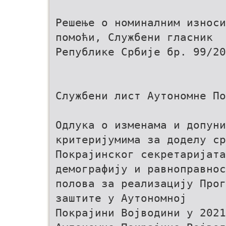
Решење о номиналним износ
помоћи, Службени гласник
Републике Србије бр. 99/20
Службени лист Аутономне По
Одлука о изменама и допун
критеријумима за доделу ср
Покрајинског секретаријата
демографију и равноправнос
полова за реализацију Прог
заштите у Аутономној
Покрајини Војводини у 2021