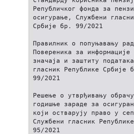
Републичког фонда за пензи
осигурање, Службени гласни
Србије бр. 99/2021
Правилник о попуњавању рад
Повереника за информације 
значаја и заштиту података
гласник Републике Србије б
99/2021
Решење о утврђивању обрачу
годишње зараде за осигуран
који остварују право у се
Службени гласник Републике
95/2021