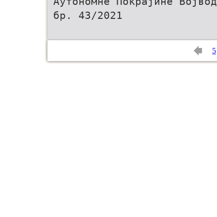
Аутономне Покрајине Војвод
бр. 43/2021
5