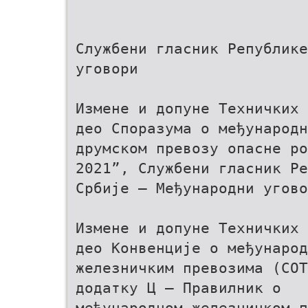
Службени гласник Републике
уговори
Измене и допуне Tехничких 
део Споразума о међународн
друмском превозу опасне ро
2021”, Службени гласник Ре
Србије – Међународни угово
Измене и допуне Техничких 
део Конвенције о међународ
железничким превозима (COT
додатку Ц – Правилник о
међународном железничком п