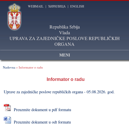
WEBMAIL
|
ЋИРИЛИЦА
|
ENGLISH
Republika Srbija
Vlada
UPRAVA ZA ZAJEDNIČKE POSLOVE REPUBLIČKIH
ORGANA
MENI
Naslovna
» Informator o radu
Informator o radu
Uprave za zajedničke poslove republičkih organa - 05.08.2026. god.
Preuzmite dokument u pdf formatu
Preuzmite dokument u odt formatu