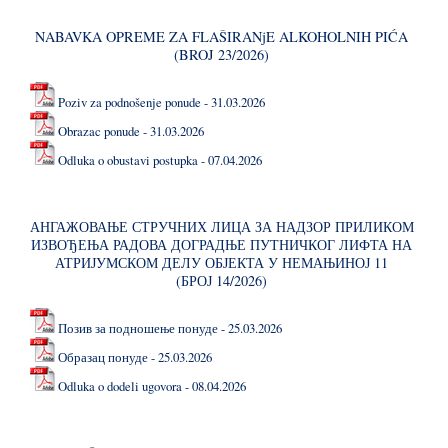
NABAVKA OPREME ZA FLAŠIRANjE ALKOHOLNIH PIĆA
(BROJ 23/2026)
Poziv za podnošenje ponude - 31.03.2026
Obrazac ponude - 31.03.2026
Odluka o obustavi postupka - 07.04.2026
АНГАЖОВАЊЕ СТРУЧНИХ ЛИЦА ЗА НАДЗОР ПРИЛИКОМ
ИЗВОЂЕЊА РАДОВА ДОГРАДЊЕ ПУТНИЧКОГ ЛИФТА НА
АТРИЈУМСКОМ ДЕЛУ ОБЈЕКТА У НЕМАЊИНОЈ 11
(БРОЈ 14/2026)
Позив за подношење понуде - 25.03.2026
Образац понуде - 25.03.2026
Odluka o dodeli ugovora - 08.04.2026