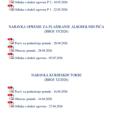
Odluka o dodeli ugovora P 2 - 18.05.2026
Odluka o dodeli ugovora P 1 - 22.05.2026
NABAVKA OPREME ZA FLAŠIRANJE ALKOHOLNIH PIĆA
(BROJ 35/2026)
Poziv za podnošenje ponude - 28.04.2026
Obrazac ponude - 28.04.2026
Odluka o dodeli ugovora - 05.05.2026
NABAVKA KURIRSKIH TORBI
(BROJ 32/2026)
Poziv za podnošenje ponude - 16.04.2026
Obrazac ponude - 16.04.2026
Odluka o dodeli ugovora - 27.04.2026