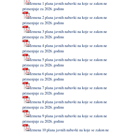
Izmena 1 plana javnih nabavki na koje se zakon ne
primenjuje za 2026. godinu
Izmena 2 plana javnih nabavki na koje se zakon ne
primenjuje za 2026. godinu
Izmena 3 plana javnih nabavki na koje se zakon ne
primenjuje za 2026. godinu
Izmena 4 plana javnih nabavki na koje se zakon ne
primenjuje za 2026. godinu
Izmena 5 plana javnih nabavki na koje se zakon ne
primenjuje za 2026. godinu
Izmena 6 plana javnih nabavki na koje se zakon ne
primenjuje za 2026. godinu
Izmena 7 plana javnih nabavki na koje se zakon ne
primenjuje za 2026. godinu
Izmena 8 plana javnih nabavki na koje se zakon ne
primenjuje za 2026. godinu
Izmena 9 plana javnih nabavki na koje se zakon ne
primenjuje za 2026. godinu
Izmena 10 plana javnih nabavki na koje se zakon ne