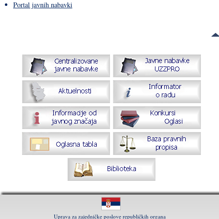
Portal javnih nabavki
Uprava za zajedničke poslove republičkih organa