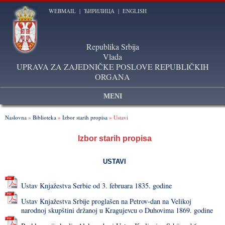
WEBMAIL
|
ЋИРИЛИЦА
|
ENGLISH
Republika Srbija
Vlada
UPRAVA ZA ZAJEDNIČKE POSLOVE REPUBLIČKIH
ORGANA
MENI
Naslovna
»
Biblioteka
»
Izbor starih propisa
» Ustavi
Izbor starih propisa
USTAVI
Ustav Knjažestva Serbie od 3. februara 1835. godine
Ustav Knjažestva Srbije proglašen na Petrov-dan na Velikoj
narodnoj skupštini držanoj u Kragujevcu o Duhovima 1869. godine