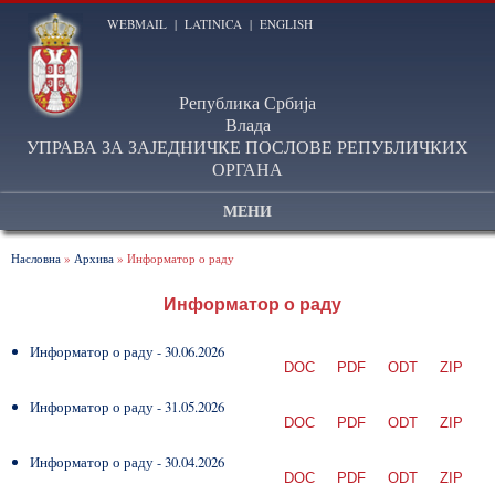
WEBMAIL
|
LATINICA
|
ENGLISH
Република Србија
Влада
УПРАВА ЗА ЗАЈЕДНИЧКЕ ПОСЛОВЕ РЕПУБЛИЧКИХ
ОРГАНА
МЕНИ
Насловна
»
Архива
» Информатор о раду
Информатор о раду
Информатор о раду - 30.06.2026
DOC
PDF
ODT
ZIP
Информатор о раду - 31.05.2026
DOC
PDF
ODT
ZIP
Информатор о раду - 30.04.2026
DOC
PDF
ODT
ZIP